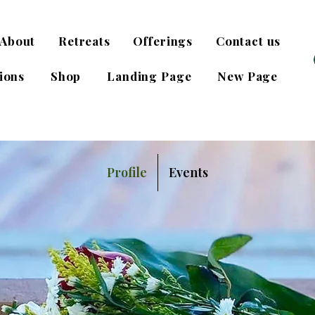
About
Retreats
Offerings
Contact us
ions
Shop
Landing Page
New Page
Profile
Events